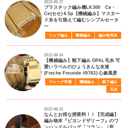
2022-06-27
プラスチック編み機LK300 Ce・
Ce(セセ) 6.5p【機械編み】マスター
ド糸を引揃えて編むシンプルセータ
ー
ウェア編み
機械編み
編み物用具
2022-06-24
【機械編み】靴下編み OPAL毛糸 可
愛いラベルのひょうきんな友達
(Freche Freunde #9763) 心象風景
ヴォーグ学園
機械編み
靴下編み
毛糸
2022-06-22
なんとお得な授業料！！【完成編】
編み物本『ビヨンドザリーフ』のワ
ンハンドルバッグ「コラン」（底