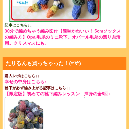
記事はこちら↓↓
30分で編めちゃう編み図付【簡単かわいい！ 5cmソックス
の編み方】Opal毛糸のミニ靴下。オパール毛糸の残り糸活
用。クリスマスにも。
たりるんも買っちゃった！(*‘∀‘)
購入レポはこちら↓↓
幸せの中身はこちら♪
靴下が必ず編み上がる記事はこちら↓↓
【限定版】初めての靴下編みレッスン 渾身の全8回♪