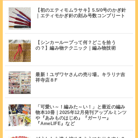
【初のエティモムラサキ】5.5/0号のかぎ針
｜エティモかぎ針の刻み号数コンプリート
【シンカーループって何？どこを拾う
の？】編み物テクニック｜編み物技術
最新！ユザワヤさんの売り場。キラリナ吉
祥寺店８F
「可愛い～！編みた～い！」と最近の編み
物本10冊｜2025年12月発刊アップルミンツ
や『あみものはじめ』『ガーリー』
『AmeLIFE』など