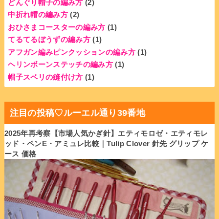
どんぐり帽子の編み方
(2)
中折れ帽の編み方
(2)
おひさまコースターの編み方
(1)
てるてるぼうずの編み方
(1)
アフガン編みピンクッションの編み方
(1)
ヘリンボーンステッチの編み方
(1)
帽子スベリの縫付け方
(1)
注目の投稿♡ルーエル通り39番地
2025年再考察【市場人気かぎ針】エティモロゼ・エティモレ
ッド・ペンE・アミュレ比較｜Tulip Clover 針先 グリップ ケ
ース 価格