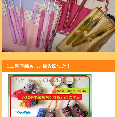
ミニ靴下編もっ♪ 編み図つき！