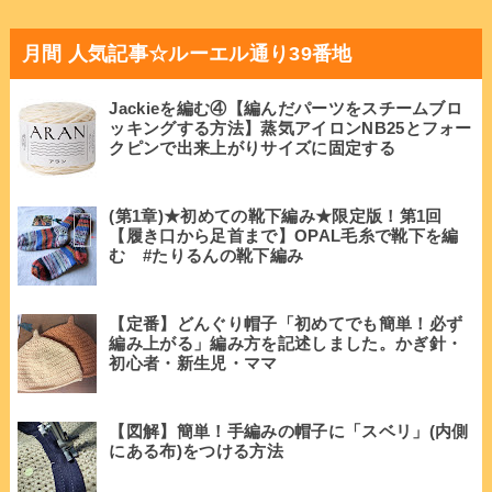
月間 人気記事☆ルーエル通り39番地
Jackieを編む④【編んだパーツをスチームブロ
ッキングする方法】蒸気アイロンNB25とフォー
クピンで出来上がりサイズに固定する
(第1章)★初めての靴下編み★限定版！第1回
【履き口から足首まで】OPAL毛糸で靴下を編
む #たりるんの靴下編み
【定番】どんぐり帽子「初めてでも簡単！必ず
編み上がる」編み方を記述しました。かぎ針・
初心者・新生児・ママ
【図解】簡単！手編みの帽子に「スベリ」(内側
にある布)をつける方法