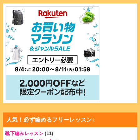
人気！必ず編めるフリーレッスン♪
靴下編みレッスン
(11)