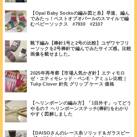
【Opal Baby Socksの編み図と糸】早速、編ん
でみたっ！ベストオブオパールのスマイルで編
むベビーソックス #7930 #2107
靴下編み【棒針1号と2号の比較】ユザワヤフリ
ーソックを2号棒針で編んでみたサイズ感。比較
画像を載せました。
2025年再考察【市場人気かぎ針】エティモロ
ゼ・エティモレッド・ペンE・アミュレ比較｜
Tulip Clover 針先 グリップ ケース 価格
【ヘリンボーンの編み方】「1目外す」ってどう
やるの？ ヘリンボーンステッチ(棒針)をわかり
やすく図解しました
【DAISOさんのレース糸ソリッド＆ガラスビー