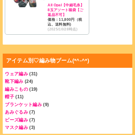
All Opal【中細毛糸】
8玉アソート福袋【ご
返品不可】
価格：11,800円（税
込、送料無料)
(2025/10/28時点)
アイテム別♡編み物ブーム(*^-^*)
ウェア編み
(31)
靴下編み
(24)
編みこもの
(19)
帽子
(11)
ブランケット編み
(9)
あみぐるみ
(7)
ビーズ編み
(7)
マスク編み
(3)