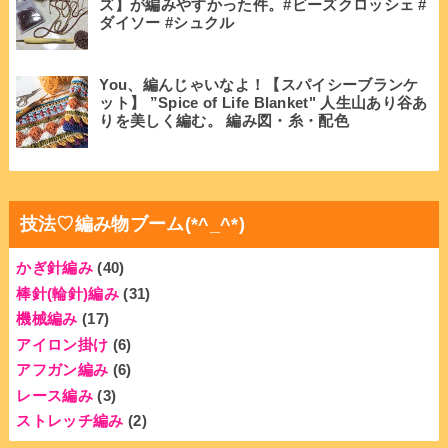
ズ】が編みやすかった件。#ビーズクロッシェ #
ダイソー #シュクル
You、編んじゃいなよ！【スパイシーブランケ
ット】 ”Spice of Life Blanket" 人生山あり谷あ
りを美しく編む。 編み図・糸・配色
技法♡編み物ブーム(*^_^*)
かぎ針編み
(40)
棒針(輪針)編み
(31)
機械編み
(17)
アイロン掛け
(6)
アフガン編み
(6)
レース編み
(3)
ストレッチ編み
(2)