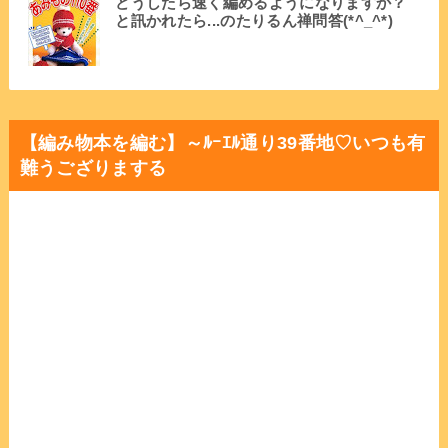
どうしたら速く編めるようになりますか？
と訊かれたら...のたりるん禅問答(*^_^*)
【編み物本を編む】～ﾙｰｴﾙ通り39番地♡いつも有
難うござりまする