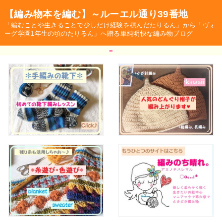
【編み物本を編む】～ルーエル通り39番地
「編むことや生きることで少しだけ経験を積んだたりるん」から「ヴォ
ーグ学園1年生の頃のたりるん」へ贈る単純明快な編み物ブログ
=