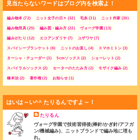
見当たらないワードはブログ内を検索よ！
編み物本
(72)
ニット女子の日々
(32)
毛糸
(31)
ニット作家
(30)
編み物用具
(25)
編み図・編み方
(22)
ヴォーグ学園
(13)
編みがたり
(12)
エコアンダリヤ
(7)
ユザワヤ
(7)
スパイシーブランケット
(6)
ニットのお直し
(4)
スマホミトン
(3)
ターシャ・テューダー
(3)
5cmソックス
(2)
ショーレット
(2)
スパイラルソックス
(2)
セーターのたたみ方
(2)
モザイク編み
(2)
橋本治
(2)
著作権
(2)
お知らせ
(1)
はいは～い^^ たりるんですよ～！
たりるん
ヴォーグ学園で技術習得後(棒針/かぎ針/アフガ
ン/機械編み)、ニットブランドで編み地に埋も
れ。