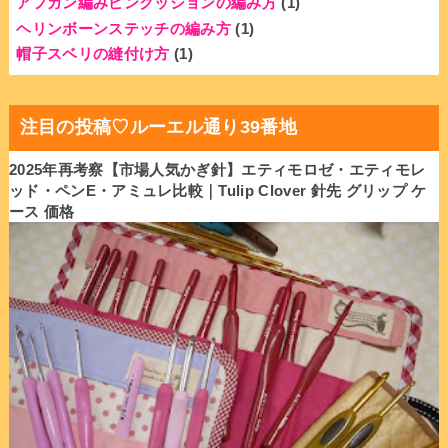
アフガン編みピンクッションの編み方
(1)
ヘリンボーンステッチの編み方
(1)
帽子スベリの縫付け方
(1)
注目の投稿♡ルーエル通り39番地
2025年再考察【市場人気かぎ針】エティモロゼ・エティモレ
ッド・ペンE・アミュレ比較｜Tulip Clover 針先 グリップ ケ
ース 価格