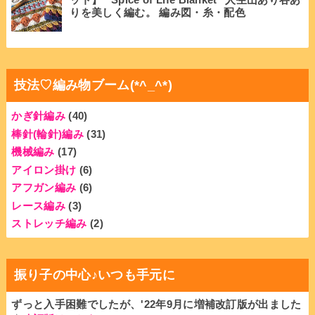
りを美しく編む。 編み図・糸・配色
技法♡編み物ブーム(*^_^*)
かぎ針編み
(40)
棒針(輪針)編み
(31)
機械編み
(17)
アイロン掛け
(6)
アフガン編み
(6)
レース編み
(3)
ストレッチ編み
(2)
振り子の中心♪いつも手元に
ずっと入手困難でしたが、'22年9月に増補改訂版が出ました