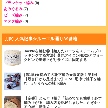
ブランケット編み
(9)
あみぐるみ
(7)
ビーズ編み
(7)
マスク編み
(3)
月間 人気記事☆ルーエル通り39番地
Jackieを編む④【編んだパーツをスチームブロ
ッキングする方法】蒸気アイロンNB25とフォー
クピンで出来上がりサイズに固定する
(第1章)★初めての靴下編み★限定版！第1回
【履き口から足首まで】OPAL毛糸で靴下を編
む #たりるんの靴下編み
【定番】どんぐり帽子「初めてでも簡単！必ず
編み上がる」編み方を記述しました。かぎ針・
初心者・新生児・ママ