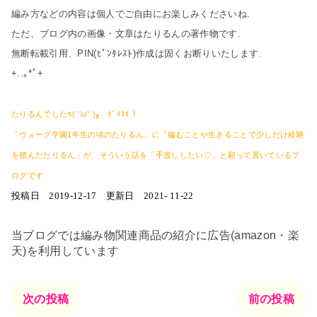
編み方などの内容は個人でご自由にお楽しみくださいね.
ただ、ブログ内の画像・文章はたりるんの著作物です.
無断転載引用、PIN(ﾋﾟﾝﾀﾚｽﾄ)作成は固くお断りいたします.
+..｡*ﾟ+
たりるんでした٩( ''ω'' )و ﾀﾞｲｽｷ！
「ヴォーグ学園1年生の頃のたりるん」に「編むことや生きることで少しだけ経験
を積んだたりるん」が、そういう話を「手渡ししたい♡」と願って置いているブ
ログです
投稿日 2019-12-17 更新日 2021- 11-22
当ブログでは編み物関連商品の紹介に広告(amazon・楽
天)を利用しています
次の投稿
前の投稿