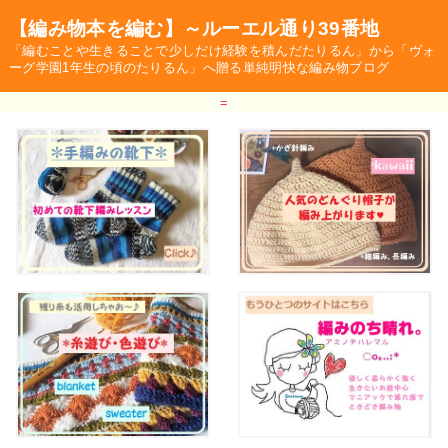
【編み物本を編む】～ルーエル通り39番地
「編むことや生きることで少しだけ経験を積んだたりるん」から「ヴォ
ーグ学園1年生の頃のたりるん」へ贈る単純明快な編み物ブログ
=