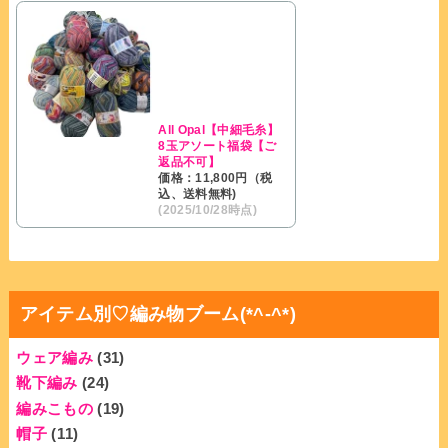
All Opal【中細毛糸】
8玉アソート福袋【ご
返品不可】
価格：11,800円（税
込、送料無料)
(2025/10/28時点)
アイテム別♡編み物ブーム(*^-^*)
ウェア編み
(31)
靴下編み
(24)
編みこもの
(19)
帽子
(11)