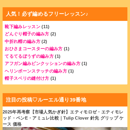
人気！必ず編めるフリーレッスン♪
靴下編みレッスン
(11)
どんぐり帽子の編み方
(2)
中折れ帽の編み方
(2)
おひさまコースターの編み方
(1)
てるてるぼうずの編み方
(1)
アフガン編みピンクッションの編み方
(1)
ヘリンボーンステッチの編み方
(1)
帽子スベリの縫付け方
(1)
注目の投稿♡ルーエル通り39番地
2025年再考察【市場人気かぎ針】エティモロゼ・エティモレ
ッド・ペンE・アミュレ比較｜Tulip Clover 針先 グリップ ケ
ース 価格