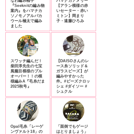
なわ編み帽子
ハマナカアメリー
『Seeknitの編み物
【アラン模様の赤
案内』をハマナカ
いセーター・赤い
ソノモノアルパカ
ミトン】岡まり
ウール極太で編み
子・遠藤ひろみ
ました
スワッチ編んだ！
【DAISOさんのレ
柴田淳先生の七宝
ース糸ソリッド＆
風籠目模様のプル
ガラスビーズ】が
オーバー！！の模
編みやすかった
様編みA『毛糸だま
件。#ビーズクロッ
2025秋号』
シェ #ダイソー #
シュクル
Opal毛糸「レーゲ
「面倒でもゲージ
ンヴァルト18」の
はとりましょう」