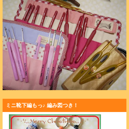
ミニ靴下編もっ♪ 編み図つき！