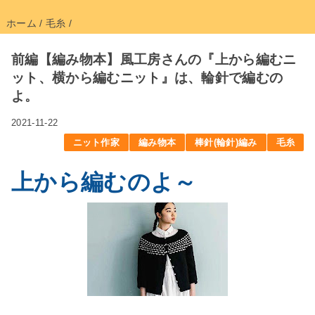
ホーム
/
毛糸
/
前編【編み物本】風工房さんの『上から編むニ
ット、横から編むニット』は、輪針で編むの
よ。
2021-11-22
ニット作家
編み物本
棒針(輪針)編み
毛糸
上から編むのよ～