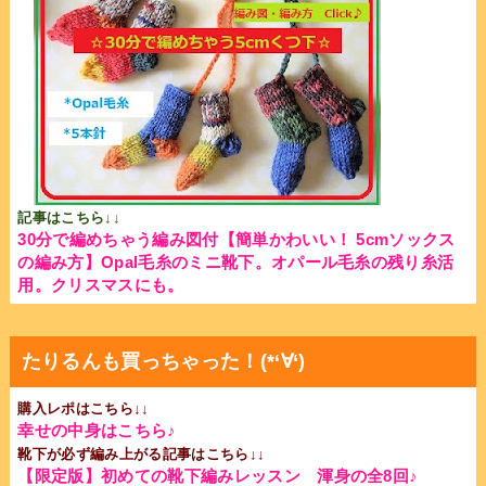
記事はこちら↓↓
30分で編めちゃう編み図付【簡単かわいい！ 5cmソックス
の編み方】Opal毛糸のミニ靴下。オパール毛糸の残り糸活
用。クリスマスにも。
たりるんも買っちゃった！(*‘∀‘)
購入レポはこちら↓↓
幸せの中身はこちら♪
靴下が必ず編み上がる記事はこちら↓↓
【限定版】初めての靴下編みレッスン 渾身の全8回♪