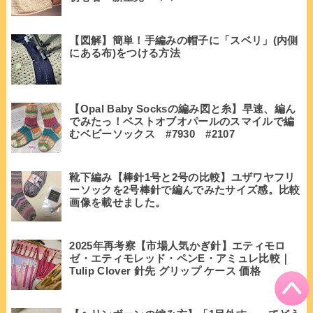
【図解】簡単！手編みの帽子に「スベリ」(内側
にある布)をつける方法
【Opal Baby Socksの編み図と糸】早速、編ん
でみたっ！ベストオブオパールのスマイルで編
むベビーソックス #7930 #2107
靴下編み【棒針1号と2号の比較】ユザワヤフリ
ーソックを2号棒針で編んでみたサイズ感。比較
画像を載せました。
2025年再考察【市場人気かぎ針】エティモロ
ゼ・エティモレッド・ペンE・アミュレ比較｜
Tulip Clover 針先 グリップ ケース 価格