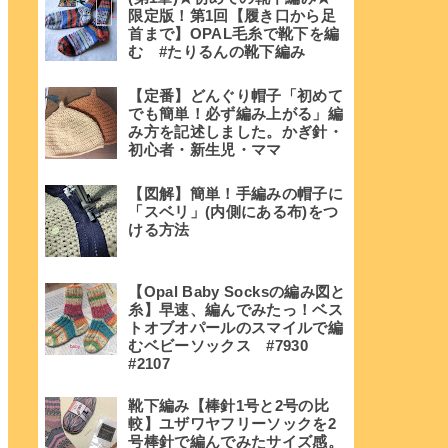
限定版！第1回【履き口から足
首まで】OPAL毛糸で靴下を編
む #たりるんの靴下編み
【定番】どんぐり帽子「初めて
でも簡単！必ず編み上がる」編
み方を記述しました。かぎ針・
初心者・新生児・ママ
【図解】簡単！手編みの帽子に
「スベリ」(内側にある布)をつ
ける方法
【Opal Baby Socksの編み図と
糸】早速、編んでみたっ！ベス
トオブオパールのスマイルで編
むベビーソックス #7930
#2107
靴下編み【棒針1号と2号の比
較】ユザワヤフリーソックを2
号棒針で編んでみたサイズ感。