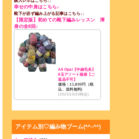
購入レポはこちら↓↓
幸せの中身はこちら♪
靴下が必ず編み上がる記事はこちら↓↓
【限定版】初めての靴下編みレッスン 渾
身の全8回♪
All Opal【中細毛糸】
8玉アソート福袋【ご
返品不可】
価格：11,800円（税
込、送料無料)
(2025/10/28時点)
アイテム別♡編み物ブーム(*^-^*)