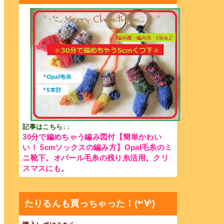
記事はこちら↓↓
30分で編めちゃう編み図付【簡単かわい
い！ 5cmソックスの編み方】Opal毛糸のミ
ニ靴下。オパール毛糸の残り糸活用。クリ
スマスにも。
たりるんも買っちゃった！(*‘∀‘)