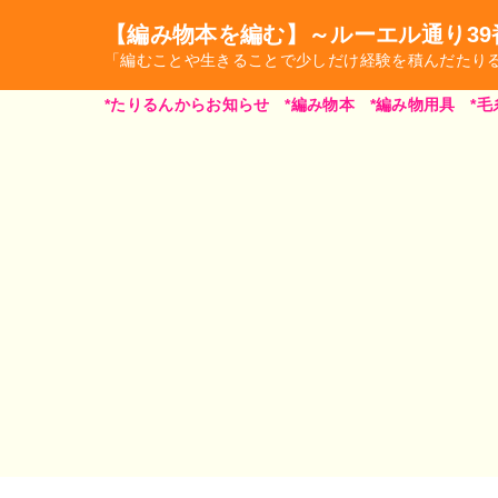
【編み物本を編む】～ルーエル通り39
「編むことや生きることで少しだけ経験を積んだたり
*たりるんからお知らせ
*編み物本
*編み物用具
*毛