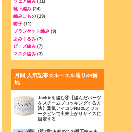
ウェア編み
(31)
靴下編み
(24)
編みこもの
(19)
帽子
(11)
ブランケット編み
(9)
あみぐるみ
(7)
ビーズ編み
(7)
マスク編み
(3)
月間 人気記事☆ルーエル通り39番
地
Jackieを編む④【編んだパーツ
をスチームブロッキングする方
法】蒸気アイロンNB25とフォ
ークピンで出来上がりサイズに
固定する
(第1章)★初めての靴下編み★