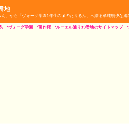
番地
るん」から「ヴォーグ学園1年生の頃のたりるん」へ贈る単純明快な編
糸
*ヴォーグ学園
*著作権
*ルーエル通り39番地のサイトマップ