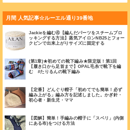
月間 人気記事☆ルーエル通り39番地
Jackieを編む④【編んだパーツをスチームブロ
ッキングする方法】蒸気アイロンNB25とフォー
クピンで出来上がりサイズに固定する
(第1章)★初めての靴下編み★限定版！第1回
【履き口から足首まで】OPAL毛糸で靴下を編
む #たりるんの靴下編み
【定番】どんぐり帽子「初めてでも簡単！必ず
編み上がる」編み方を記述しました。かぎ針・
初心者・新生児・ママ
【図解】簡単！手編みの帽子に「スベリ」(内側
にある布)をつける方法