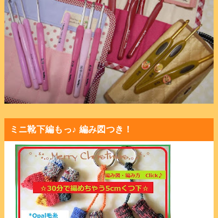
ミニ靴下編もっ♪ 編み図つき！