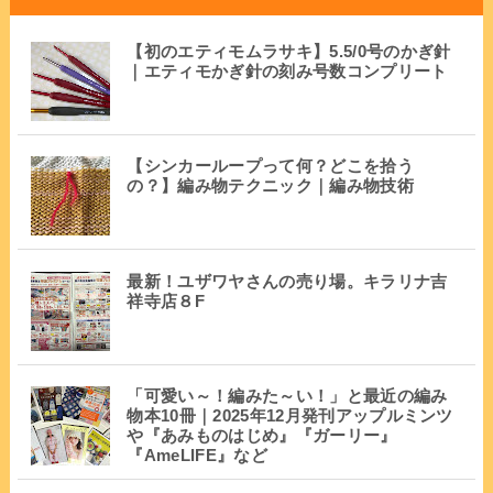
【初のエティモムラサキ】5.5/0号のかぎ針
｜エティモかぎ針の刻み号数コンプリート
【シンカーループって何？どこを拾う
の？】編み物テクニック｜編み物技術
最新！ユザワヤさんの売り場。キラリナ吉
祥寺店８F
「可愛い～！編みた～い！」と最近の編み
物本10冊｜2025年12月発刊アップルミンツ
や『あみものはじめ』『ガーリー』
『AmeLIFE』など