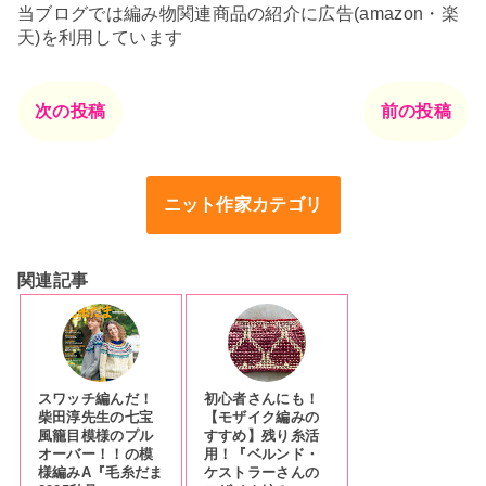
当ブログでは編み物関連商品の紹介に広告(amazon・楽
天)を利用しています
次の投稿
前の投稿
ニット作家カテゴリ
関連記事
スワッチ編んだ！
初心者さんにも！
柴田淳先生の七宝
【モザイク編みの
風籠目模様のプル
すすめ】残り糸活
オーバー！！の模
用！『ベルンド・
様編みA『毛糸だま
ケストラーさんの