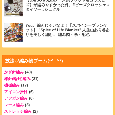
【DAISOさんのレース糸ソリッド＆ガラスビー
ズ】が編みやすかった件。#ビーズクロッシェ #
ダイソー #シュクル
You、編んじゃいなよ！【スパイシーブランケ
ット】 ”Spice of Life Blanket" 人生山あり谷あ
りを美しく編む。 編み図・糸・配色
技法♡編み物ブーム(*^_^*)
かぎ針編み
(40)
棒針(輪針)編み
(31)
機械編み
(17)
アイロン掛け
(6)
アフガン編み
(6)
レース編み
(3)
ストレッチ編み
(2)