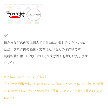
☆ﾟ+.
編み方などの内容は個人でご自由にお楽しみくださいね.
ただ、ブログ内の画像・文章はたりるんの著作物です.
無断転載引用、PIN(ﾋﾟﾝﾀﾚｽﾄ)作成は固くお断りいたします.
+..｡*ﾟ+
たりるんでした٩( ''ω'' )و ﾀﾞｲｽｷ！
「ヴォーグ学園1年生の頃のたりるん」に「編むことや生きることで少しだけ経験
を積んだたりるん」が、そういう話を「手渡ししたい♡」と願って置いているブ
ログです