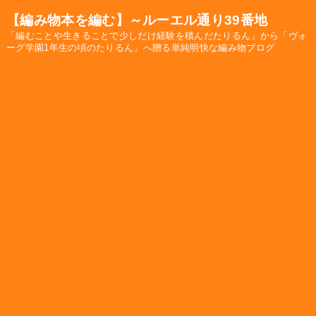
【編み物本を編む】～ルーエル通り39番地
「編むことや生きることで少しだけ経験を積んだたりるん」から「ヴォ
ーグ学園1年生の頃のたりるん」へ贈る単純明快な編み物ブログ