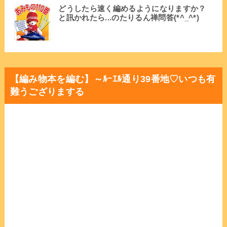
どうしたら速く編めるようになりますか？
と訊かれたら...のたりるん禅問答(*^_^*)
【編み物本を編む】～ﾙｰｴﾙ通り39番地♡いつも有
難うござりまする