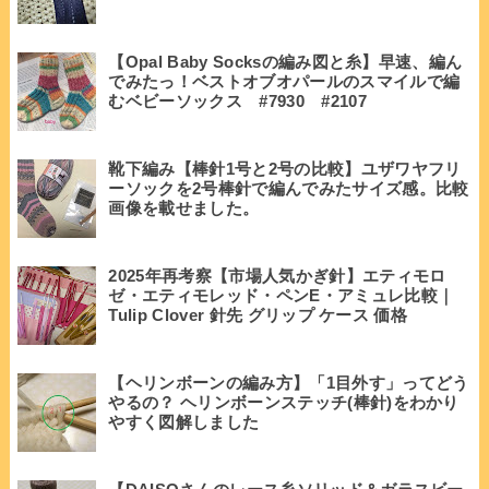
【Opal Baby Socksの編み図と糸】早速、編ん
でみたっ！ベストオブオパールのスマイルで編
むベビーソックス #7930 #2107
靴下編み【棒針1号と2号の比較】ユザワヤフリ
ーソックを2号棒針で編んでみたサイズ感。比較
画像を載せました。
2025年再考察【市場人気かぎ針】エティモロ
ゼ・エティモレッド・ペンE・アミュレ比較｜
Tulip Clover 針先 グリップ ケース 価格
【ヘリンボーンの編み方】「1目外す」ってどう
やるの？ ヘリンボーンステッチ(棒針)をわかり
やすく図解しました