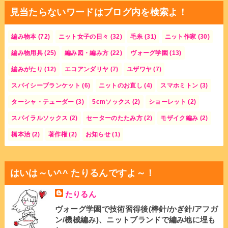
見当たらないワードはブログ内を検索よ！
編み物本
(72)
ニット女子の日々
(32)
毛糸
(31)
ニット作家
(30)
編み物用具
(25)
編み図・編み方
(22)
ヴォーグ学園
(13)
編みがたり
(12)
エコアンダリヤ
(7)
ユザワヤ
(7)
スパイシーブランケット
(6)
ニットのお直し
(4)
スマホミトン
(3)
ターシャ・テューダー
(3)
5cmソックス
(2)
ショーレット
(2)
スパイラルソックス
(2)
セーターのたたみ方
(2)
モザイク編み
(2)
橋本治
(2)
著作権
(2)
お知らせ
(1)
はいは～い^^ たりるんですよ～！
たりるん
ヴォーグ学園で技術習得後(棒針/かぎ針/アフガ
ン/機械編み)、ニットブランドで編み地に埋も