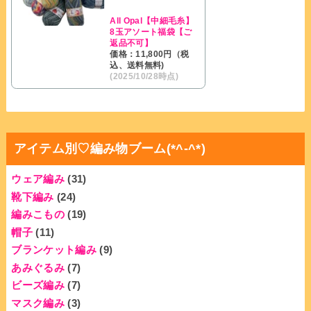
All Opal【中細毛糸】
8玉アソート福袋【ご
返品不可】
価格：11,800円（税
込、送料無料)
(2025/10/28時点)
アイテム別♡編み物ブーム(*^-^*)
ウェア編み
(31)
靴下編み
(24)
編みこもの
(19)
帽子
(11)
ブランケット編み
(9)
あみぐるみ
(7)
ビーズ編み
(7)
マスク編み
(3)