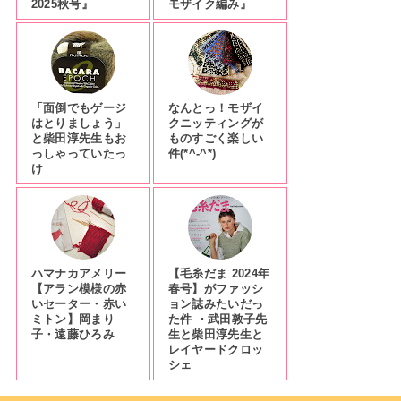
2025秋号』
モザイク編み』
「面倒でもゲージ
なんとっ！モザイ
はとりましょう」
クニッティングが
と柴田淳先生もお
ものすごく楽しい
っしゃっていたっ
件(*^-^*)
け
ハマナカアメリー
【毛糸だま 2024年
【アラン模様の赤
春号】がファッシ
いセーター・赤い
ョン誌みたいだっ
ミトン】岡まり
た件 ・武田敦子先
子・遠藤ひろみ
生と柴田淳先生と
レイヤードクロッ
シェ