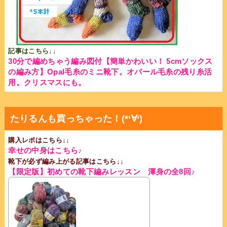
記事はこちら↓↓
30分で編めちゃう編み図付【簡単かわいい！ 5cmソックス
の編み方】Opal毛糸のミニ靴下。オパール毛糸の残り糸活
用。クリスマスにも。
たりるんも買っちゃった！(*‘∀‘)
購入レポはこちら↓↓
幸せの中身はこちら♪
靴下が必ず編み上がる記事はこちら↓↓
【限定版】初めての靴下編みレッスン 渾身の全8回♪