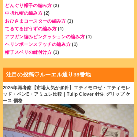
どんぐり帽子の編み方
(2)
中折れ帽の編み方
(2)
おひさまコースターの編み方
(1)
てるてるぼうずの編み方
(1)
アフガン編みピンクッションの編み方
(1)
ヘリンボーンステッチの編み方
(1)
帽子スベリの縫付け方
(1)
注目の投稿♡ルーエル通り39番地
2025年再考察【市場人気かぎ針】エティモロゼ・エティモレ
ッド・ペンE・アミュレ比較｜Tulip Clover 針先 グリップ ケ
ース 価格